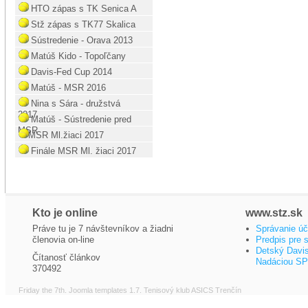
HTO zápas s TK Senica A
Stž zápas s TK77 Skalica
Sústredenie - Orava 2013
Matúš Kido - Topoľčany
Davis-Fed Cup 2014
Matúš - MSR 2016
Nina s Sára - družstvá
2017
Matúš - Sústredenie pred
MSR
MSR Ml.žiaci 2017
Finále MSR Ml. žiaci 2017
Kto je online
www.stz.sk
Práve tu je 7 návštevníkov a žiadni
Správanie úč
členovia on-line
Predpis pre 
Detský Davi
Čítanosť článkov
Nadáciou S
370492
Friday the 7th.
Joomla templates 1.7
. Tenisový klub ASICS Trenčín