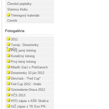
Členské poplatky
Stanovy klubu
Tréningový kalendár
Cenník
Fotogaléria
2011
Turnaj - Dorastenky
Trenčín
Prvý jarný tréning
Kondičný tréning
Prvý letný tréning
Mladší žiaci v Piešťanoch
Dorastenky 10 jún 2012
Dievčatá - "Fed Cup"
Fed Cup 2012 - finále
Sústredenie-Orava 2012
VČS 2013
HTO zápas s AŠK Skalica
StŽ zápas s TK Eso PN