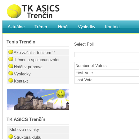
.
Aktuálne
Tréneri
Hráči
Výsledky
Kontakt
Tenis Trenčín
Select Poll
Môj vzor je
Ako začať s tenisom ?
Tréneri a spolupracovníci
Number of Voters
Hráči v príprave
First Vote
Výsledky
Last Vote
Kontakt
TK ASICS Trenčín
Klubové novinky
Štruktúra klubu