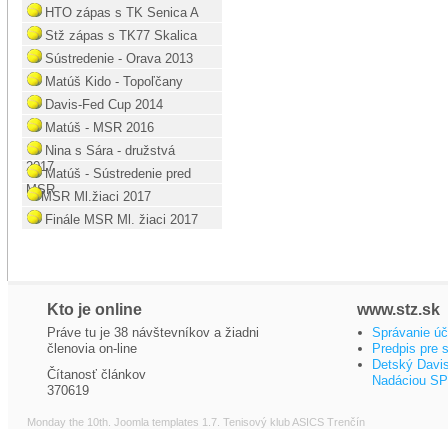
HTO zápas s TK Senica A
Stž zápas s TK77 Skalica
Sústredenie - Orava 2013
Matúš Kido - Topoľčany
Davis-Fed Cup 2014
Matúš - MSR 2016
Nina s Sára - družstvá
2017
Matúš - Sústredenie pred
MSR
MSR Ml.žiaci 2017
Finále MSR Ml. žiaci 2017
Kto je online
www.stz.sk
Práve tu je 38 návštevníkov a žiadni
Správanie úč
členovia on-line
Predpis pre 
Detský Davi
Čítanosť článkov
Nadáciou S
370619
Monday the 10th.
Joomla templates 1.7
. Tenisový klub ASICS Trenčín