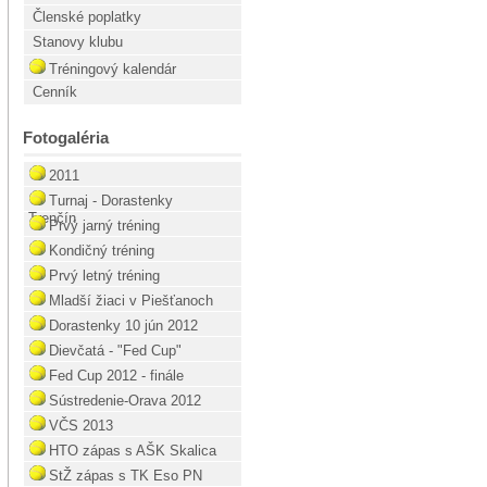
Členské poplatky
Stanovy klubu
Tréningový kalendár
Cenník
Fotogaléria
2011
Turnaj - Dorastenky
Trenčín
Prvý jarný tréning
Kondičný tréning
Prvý letný tréning
Mladší žiaci v Piešťanoch
Dorastenky 10 jún 2012
Dievčatá - "Fed Cup"
Fed Cup 2012 - finále
Sústredenie-Orava 2012
VČS 2013
HTO zápas s AŠK Skalica
StŽ zápas s TK Eso PN