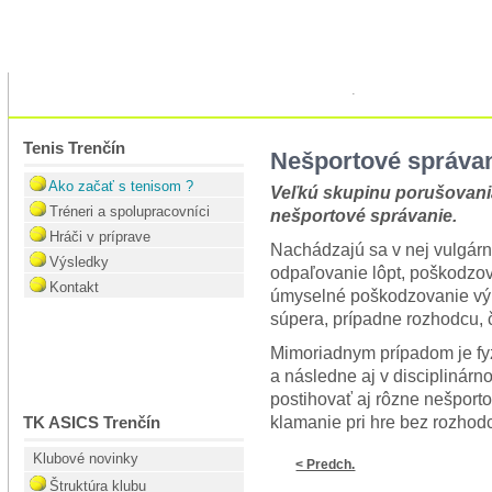
.
Aktuálne
Tréneri
Hráči
Výsledky
Kontakt
Tenis Trenčín
Nešportové správa
Ako začať s tenisom ?
Veľkú skupinu porušovania
Tréneri a spolupracovníci
nešportové správanie.
Hráči v príprave
Nachádzajú sa v nej vulgárn
Výsledky
odpaľovanie lôpt, poškodzova
Kontakt
úmyselné poškodzovanie výpl
súpera, prípadne rozhodcu, č
Mimoriadnym prípadom je fyz
a následne aj v discipliná
postihovať aj rôzne nešport
klamanie pri hre bez rozhod
TK ASICS Trenčín
Klubové novinky
< Predch.
Štruktúra klubu